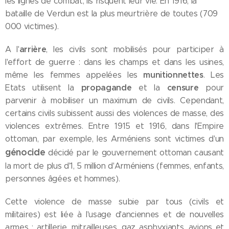
les lignes de combat, ils risquent leur vie. En 1916, la
bataille de Verdun est la plus meurtrière de toutes (709
000 victimes).
arrière
A l'
, les civils sont mobilisés pour participer à
l'effort de guerre : dans les champs et dans les usines,
munitionnettes
même les femmes appelées les
. Les
propagande
censure
Etats utilisent la
et la
pour
parvenir à mobiliser un maximum de civils. Cependant,
certains civils subissent aussi des violences de masse, des
violences extrêmes. Entre 1915 et 1916, dans l'Empire
ottoman, par exemple, les Arméniens sont victimes d'un
génocide
décidé par le gouvernement ottoman causant
la mort de plus d'1, 5 million d'Arméniens (femmes, enfants,
personnes âgées et hommes).
Cette violence de masse subie par tous (civils et
militaires) est liée à l'usage d'anciennes et de nouvelles
armes : artillerie, mitrailleuses, gaz asphyxiants, avions et