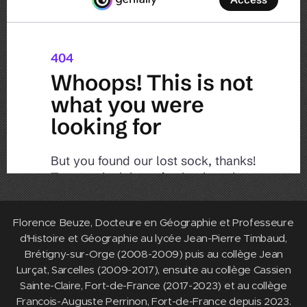
Florence Beuze, Docteure en Géographie et Professeure
d'Histoire et Géographie au lycée Jean-Pierre Timbaud,
Brétigny-sur-Orge (2008-2009) puis au collège Jean
Lurçat, Sarcelles (2009-2017), ensuite au collège Cassien
Sainte-Claire, Fort-de-France (2017-2023) et au collège
Francois-Auguste Perrinon, Fort-de-France depuis 2023.