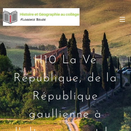
H10 La Ve
République, de la
République
gaullienne à