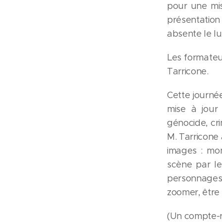
pour une mis
présentation
absente le lun
Les formateu
Tarricone.
Cette journé
mise à jour 
génocide, cri
M. Tarricone
images : mon
scène par le
personnages 
zoomer, être a
(Un compte-re