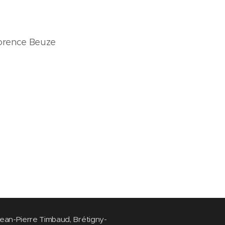
lorence Beuze
ean-Pierre Timbaud, Brétigny-