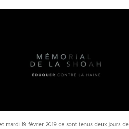
 et mardi 19 février 2019 ce sont tenus deux jours d