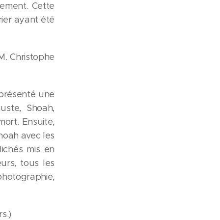
nement. Cette
ier ayant été
M. Christophe
 présenté une
auste, Shoah,
mort. Ensuite,
hoah avec les
lichés mis en
urs, tous les
photographie,
s.)