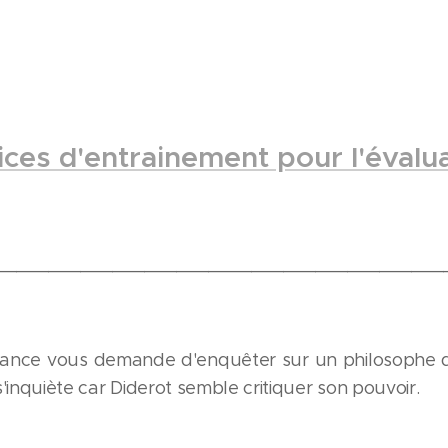
ices d'entrainement pour l'évalu
__________________________________________
e France vous demande d'enquêter sur un philosoph
 s'inquiète car Diderot semble critiquer son pouvoir.