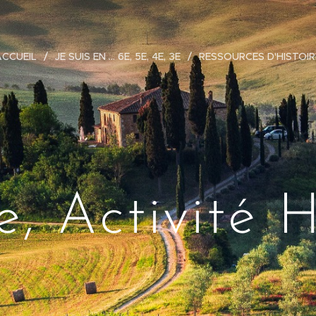
ACCUEIL
JE SUIS EN ... 6E, 5E, 4E, 3E
RESSOURCES D'HISTOIR
e, Activité 