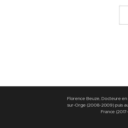
Florence Beuze, Docteure en 
sur-Orge (2008-2009) puis au c
France (2017