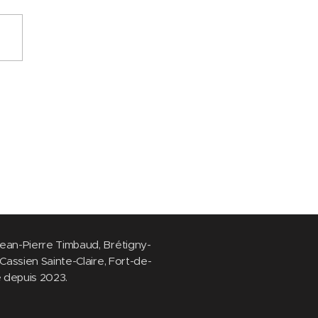
ean-Pierre Timbaud, Brétigny-
assien Sainte-Claire, Fort-de-
 depuis 2023.