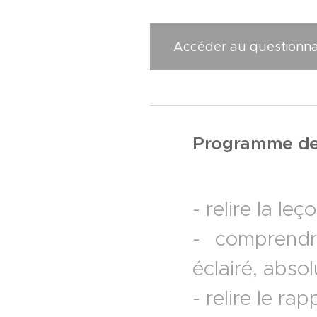
Accéder au questionnai
Programme de r
- relire la leço
- comprendr
éclairé, abso
- relire le ra