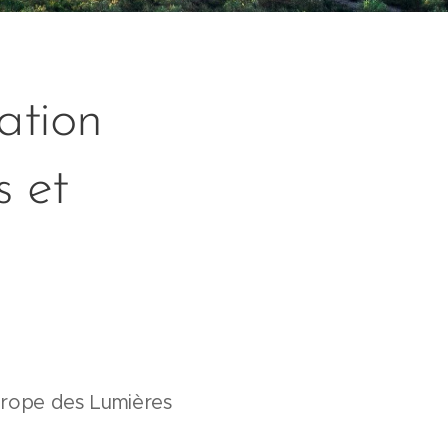
ation
s et
Europe des Lumières