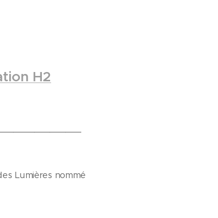
ation H2
________________
e des Lumières nommé