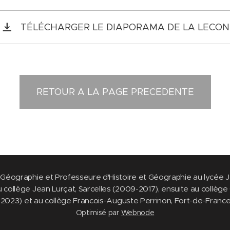
TÉLÉCHARGER LE DIAPORAMA DE LA LECON
RETOUR A LA PAGE PRECEDENTE
Géographie et Professeure d'Histoire et Géographie au lycée J
ollège Jean Lurçat, Sarcelles (2009-2017), ensuite au collège C
-2023) et au collège Francois-Auguste Perrinon, Fort-de-France
Optimisé par
Webnode